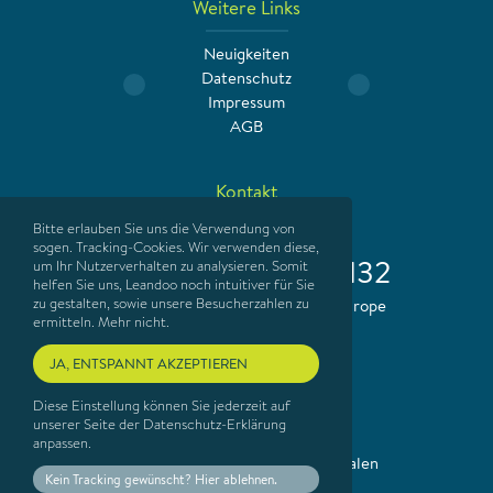
Weitere Links
Neuigkeiten
Datenschutz
Impressum
AGB
Kontakt
Bitte erlauben Sie uns die Verwendung von
info@leandoo.com
sogen. Tracking-Cookies. Wir verwenden diese,
+49 (0) 30 120 18 132
um Ihr Nutzerverhalten zu analysieren. Somit
helfen Sie uns, Leandoo noch intuitiver für Sie
zu gestalten, sowie unsere Besucherzahlen zu
Manufactured with
in Berlin/Europe
ermitteln. Mehr nicht.
JA, ENTSPANNT AKZEPTIEREN
Anschrift
Diese Einstellung können Sie jederzeit auf
Leandoo Kita Software
unserer Seite der Datenschutz-Erklärung
Enigheimer Weg 12
anpassen.
59590 Geseke/Nordrhein-Westfalen
Kein Tracking gewünscht? Hier ablehnen.
Kontakt aufnehmen